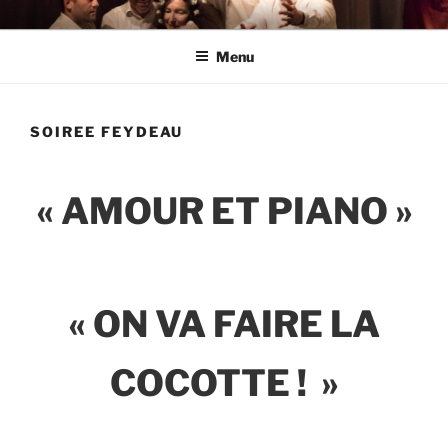
Aller
THEATRE DE L'EPI BLOIS
au
Menu
contenu
principal
SOIREE FEYDEAU
« AMOUR ET PIANO »
« ON VA FAIRE LA
COCOTTE ! »