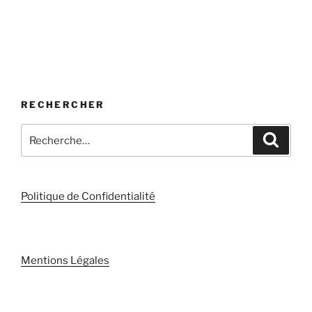
RECHERCHER
Recherche
Recher
pour
:
Politique de Confidentialité
Mentions Légales