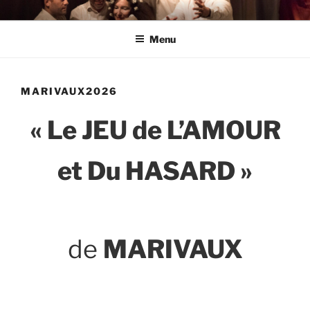
Aller
THEATRE DE L'EPI BLOIS
au
Menu
contenu
principal
MARIVAUX2026
« Le JEU de L’AMOUR
et Du HASARD »
de
MARIVAUX