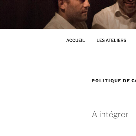
Aller
au
THEATRE D
contenu
principal
ACCUEIL
LES ATELIERS
POLITIQUE DE 
A intégrer