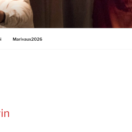
i
Marivaux2026
in