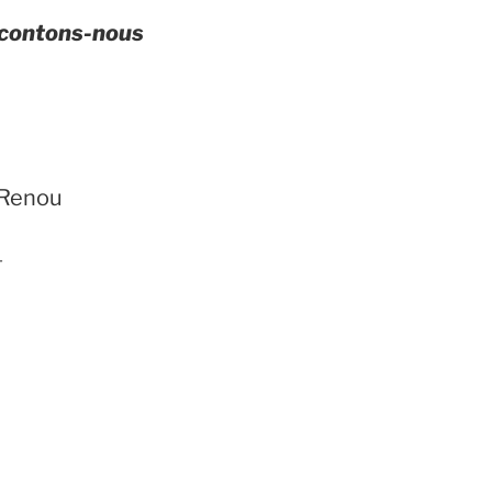
acontons-nous
 Renou
-