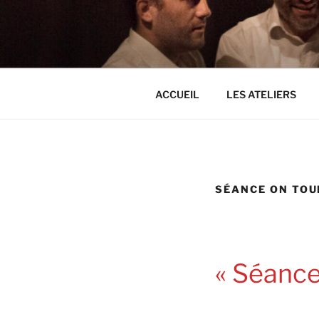
Aller
au
THEATRE D
contenu
principal
ACCUEIL
LES ATELIERS
SÉANCE ON TOU
« Séance