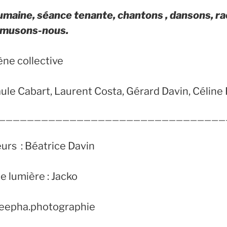
maine, séance tenante, chantons , dansons, r
 amusons-nous.
ne collective
le Cabart, Laurent Costa, Gérard Davin, Céline
————————————————————————————————
eurs : Béatrice Davin
e lumière : Jacko
 Deepha.photographie